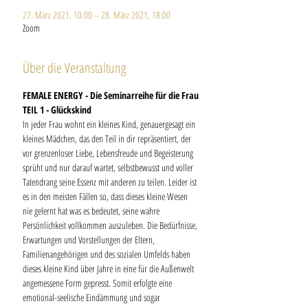
27. März 2021, 10:00 – 28. März 2021, 18:00
Zoom
Über die Veranstaltung
FEMALE ENERGY - Die Seminarreihe für die Frau
TEIL 1 - Glückskind
In jeder Frau wohnt ein kleines Kind, genauergesagt ein 
kleines Mädchen, das den Teil in dir repräsentiert, der 
vor grenzenloser Liebe, Lebensfreude und Begeisterung 
sprüht und nur darauf wartet, selbstbewusst und voller 
Tatendrang seine Essenz mit anderen zu teilen. Leider ist 
es in den meisten Fällen so, dass dieses kleine Wesen 
nie gelernt hat was es bedeutet, seine wahre 
Persönlichkeit vollkommen auszuleben. Die Bedürfnisse, 
Erwartungen und Vorstellungen der Eltern, 
Familienangehörigen und des sozialen Umfelds haben 
dieses kleine Kind über Jahre in eine für die Außenwelt 
angemessene Form gepresst. Somit erfolgte eine 
emotional-seelische Eindämmung und sogar 