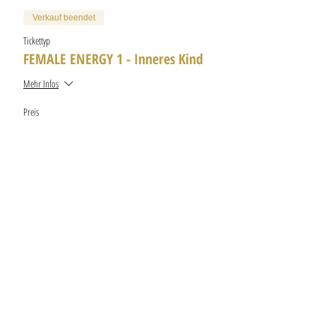
Verkauf beendet
Tickettyp
FEMALE ENERGY 1 - Inneres Kind
Mehr Infos
Preis
411,76 €
+78,23 € MwSt
Diese Veranstaltung teilen