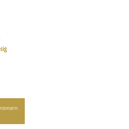
R
sig
gegangen.