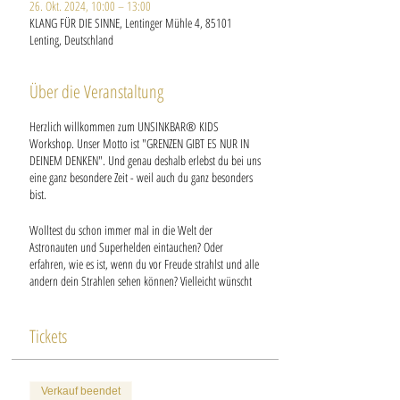
26. Okt. 2024, 10:00 – 13:00
KLANG FÜR DIE SINNE, Lentinger Mühle 4, 85101
Lenting, Deutschland
Über die Veranstaltung
Herzlich willkommen zum UNSINKBAR® KIDS
Workshop. Unser Motto ist "GRENZEN GIBT ES NUR IN
DEINEM DENKEN". Und genau deshalb erlebst du bei uns
eine ganz besondere Zeit - weil auch du ganz besonders
bist.
Wolltest du schon immer mal in die Welt der
Astronauten und Superhelden eintauchen? Oder
erfahren, wie es ist, wenn du vor Freude strahlst und alle
andern dein Strahlen sehen können? Vielleicht wünscht
du dir schon lange, dich ganz sicher zu fühlen oder mutig
und selbstbewusst zu sein? All das wird bei diesem
Workshop möglich!
Tickets
In einer Kleingruppe mit bis zu maximal 10 Kindern
bekommst du Wertschätzung, volle Aufmerksamkeit und
Verkauf beendet