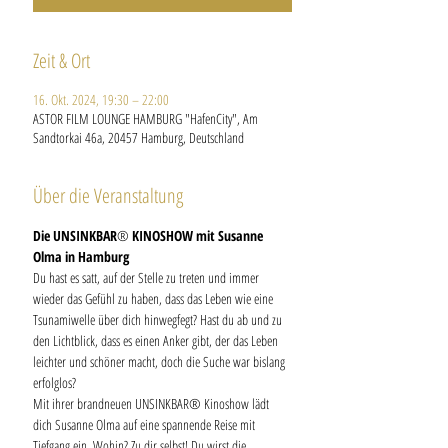
Zeit & Ort
16. Okt. 2024, 19:30 – 22:00
ASTOR FILM LOUNGE HAMBURG "HafenCity", Am
Sandtorkai 46a, 20457 Hamburg, Deutschland
Über die Veranstaltung
Die UNSINKBAR
®
 KINOSHOW mit Susanne 
Olma in Hamburg
Du hast es satt, auf der Stelle zu treten und immer 
wieder das Gefühl zu haben, dass das Leben wie eine 
Tsunamiwelle über dich hinwegfegt? Hast du ab und zu 
den Lichtblick, dass es einen Anker gibt, der das Leben 
leichter und schöner macht, doch die Suche war bislang 
erfolglos? 
Mit ihrer brandneuen UNSINKBAR® Kinoshow lädt 
dich Susanne Olma auf eine spannende Reise mit 
Tiefgang ein. Wohin? Zu dir selbst! Du wirst die 