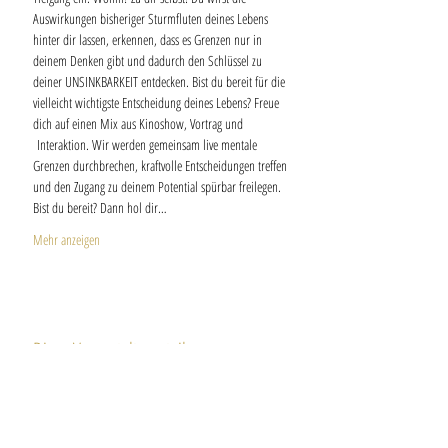
Auswirkungen bisheriger Sturmfluten deines Lebens 
hinter dir lassen, erkennen, dass es Grenzen nur in 
deinem Denken gibt und dadurch den Schlüssel zu 
deiner UNSINKBARKEIT entdecken. Bist du bereit für die 
vielleicht wichtigste Entscheidung deines Lebens? Freue 
dich auf einen Mix aus Kinoshow, Vortrag und 
 Interaktion. Wir werden gemeinsam live mentale 
Grenzen durchbrechen, kraftvolle Entscheidungen treffen 
und den Zugang zu deinem Potential spürbar freilegen. 
Bist du bereit? Dann hol dir…
Mehr anzeigen
Diese Veranstaltung teilen