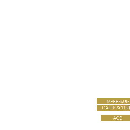
ST CLASS EN
IMPRESSUM
Mail: info@firstclassenergy.de
DATENSCHU
Web:
www.firstclassenergy.de
h
AGB