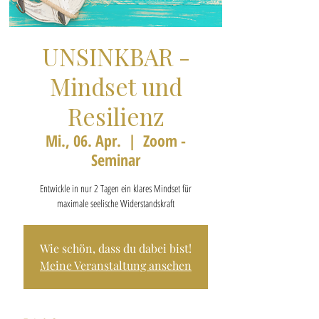
UNSINKBAR -
Mindset und
Resilienz
Mi., 06. Apr.
  |  
Zoom -
Seminar
Entwickle in nur 2 Tagen ein klares Mindset für
maximale seelische Widerstandskraft
Wie schön, dass du dabei bist!
Meine Veranstaltung ansehen