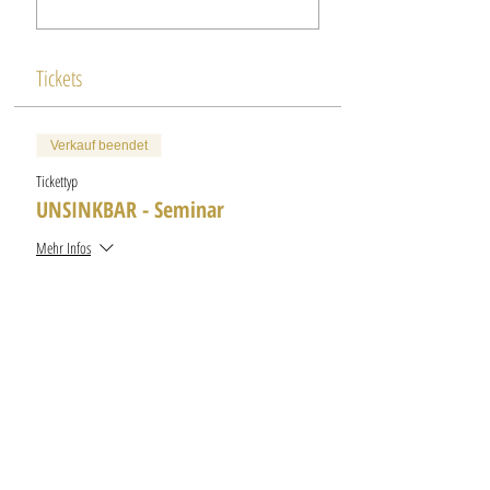
Tickets
Verkauf beendet
Tickettyp
UNSINKBAR - Seminar
Mehr Infos
Preis
1.650,00 €
MwSt inbegriffen
Diese Veranstaltung teilen